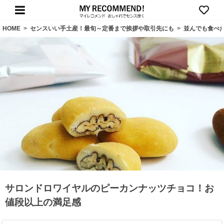
HOME
>
センスいい手土産！最旬～定番まで挨拶や取引先にも
>
並んでも食べ
サロンドロワイヤルのピーカンナッツチョコ！お
値段以上の満足感