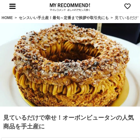
HOME
>
センスいい手土産！最旬～定番まで挨拶や取引先にも
>
見ているだけ
見ているだけで幸せ！オーボンビュータンの人気
商品を手土産に