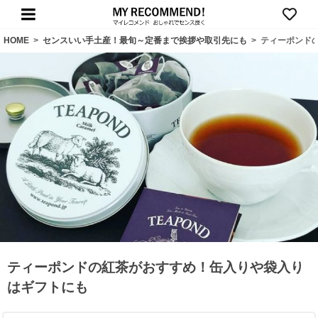
HOME
>
センスいい手土産！最旬～定番まで挨拶や取引先にも
>
ティーポンド
ティーポンドの紅茶がおすすめ！缶入りや袋入り
はギフトにも