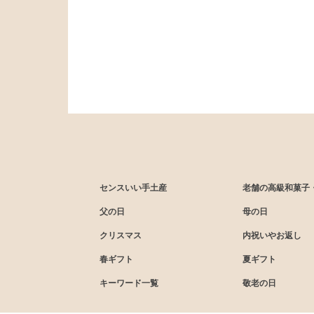
センスいい手土産
老舗の高級和菓子
父の日
母の日
クリスマス
内祝いやお返し
春ギフト
夏ギフト
キーワード一覧
敬老の日