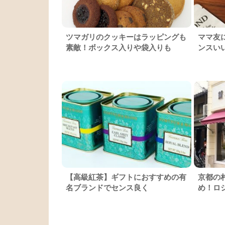
ツマガリのクッキーはラッピングも
ママ友
素敵！ボックス入りや袋入りも
ンスい
【高級紅茶】ギフトにおすすめの有
京都の
名ブランドでセンス良く
め！ロ