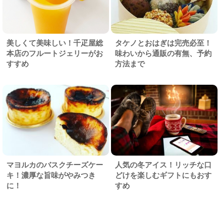
美しくて美味しい！千疋屋総
タケノとおはぎは完売必至！
本店のフルートジェリーがお
味わいから通販の有無、予約
すすめ
方法まで
マヨルカのバスクチーズケー
人気の冬アイス！リッチな口
キ！濃厚な旨味がやみつき
どけを楽しむギフトにもおす
に！
すめ