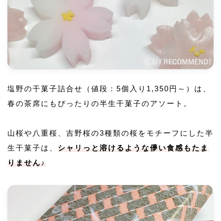
塩野の干菓子詰合せ（値段：5個入り1,350円～）は、
春の茶席にもぴったりの半生干菓子のアソート。
山桜や八重桜、吉野桜の3種類の桜をモチーフにした半
生干菓子は、
シャリっと溶けるような儚い食感もたま
りません♪