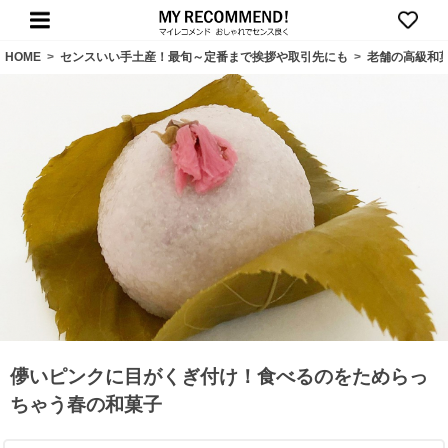
HOME
>
センスいい手土産！最旬～定番まで挨拶や取引先にも
>
老舗の高級和
儚いピンクに目がくぎ付け！食べるのをためらっ
ちゃう春の和菓子