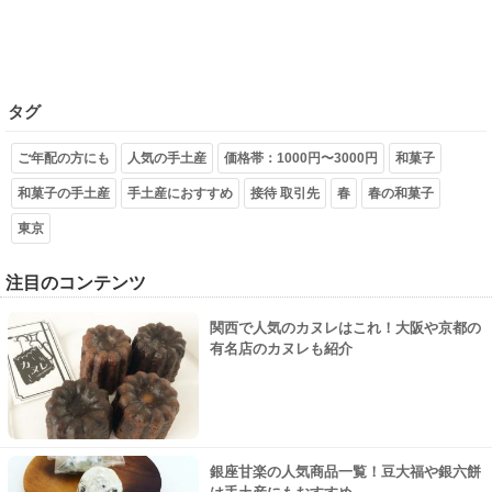
タグ
ご年配の方にも
人気の手土産
価格帯：1000円〜3000円
和菓子
和菓子の手土産
手土産におすすめ
接待 取引先
春
春の和菓子
東京
注目のコンテンツ
関西で人気のカヌレはこれ！大阪や京都の
有名店のカヌレも紹介
銀座甘楽の人気商品一覧！豆大福や銀六餅