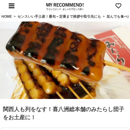
HOME
>
センスいい手土産！最旬～定番まで挨拶や取引先にも
>
並んでも食べ
関西人も列をなす！喜八洲総本舗のみたらし団子
をお土産に！