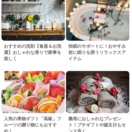
おすすめの洗剤【食器＆お洗
快眠のサポートに！おやすみ
濯】おしゃれな香りで家事を
前に眠りを誘うリラックスア
楽しく
イテム
人気の果物ギフト「高級」フ
義母におしゃれなプレゼン
ルーツの贈り物にもおすす
ト！プチギフトや誕生日もセ
め！
ンス良く