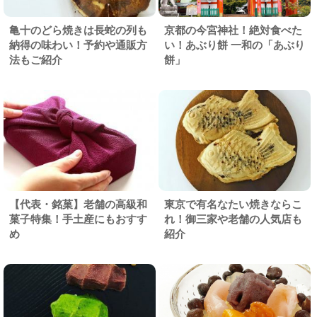
亀十のどら焼きは長蛇の列も
京都の今宮神社！絶対食べた
納得の味わい！予約や通販方
い！あぶり餅 一和の「あぶり
法もご紹介
餅」
【代表・銘菓】老舗の高級和
東京で有名なたい焼きならこ
菓子特集！手土産にもおすす
れ！御三家や老舗の人気店も
め
紹介