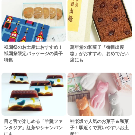
祇園祭のお土産におすすめ！
萬年堂の和菓子「御目出度
祇園祭限定パッケージの菓子
糖」がおすすめ、おめでたい
特集
席にも
目と舌で楽しめる「羊羹ファ
神楽坂で人気のお菓子＆和菓
ンタジア」紅茶やシャンパン
子！駅近くで買いやすいお土
にも
産に