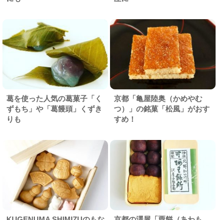
葛を使った人気の葛菓子「く
京都「亀屋陸奥（かめやむ
ずもち」や「葛饅頭」くずき
つ）」の銘菓「松風」がおす
りも
すめ！
KUGENUMA SHIMIZUのもな
京都の澤屋「粟餅（あわも