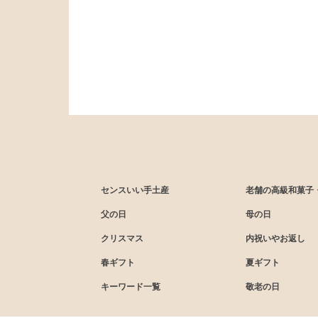
センスいい手土産
老舗の高級和菓子
父の日
母の日
クリスマス
内祝いやお返し
春ギフト
夏ギフト
キーワード一覧
敬老の日