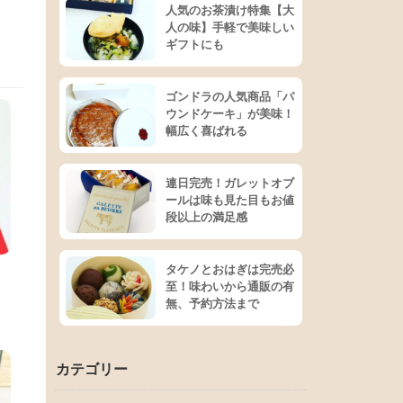
人気のお茶漬け特集【大
人の味】手軽で美味しい
ギフトにも
ゴンドラの人気商品「パ
ウンドケーキ」が美味！
幅広く喜ばれる
連日完売！ガレットオブ
ールは味も見た目もお値
段以上の満足感
タケノとおはぎは完売必
！
至！味わいから通販の有
無、予約方法まで
カテゴリー