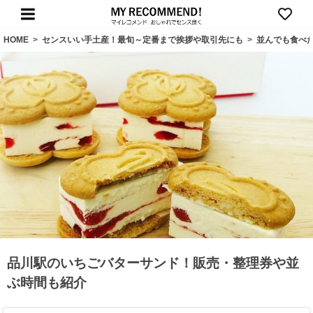
HOME
>
センスいい手土産！最旬～定番まで挨拶や取引先にも
>
並んでも食べ
品川駅のいちごバターサンド！販売・整理券や並
ぶ時間も紹介