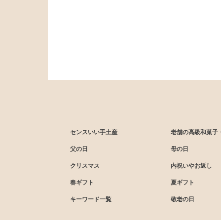
センスいい手土産
老舗の高級和菓子
父の日
母の日
クリスマス
内祝いやお返し
春ギフト
夏ギフト
キーワード一覧
敬老の日