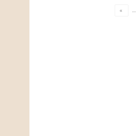
«
...