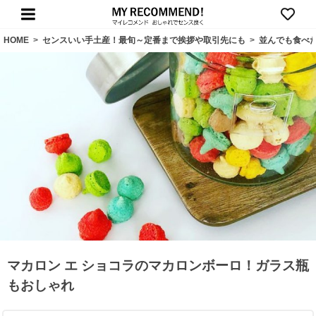
HOME
>
センスいい手土産！最旬～定番まで挨拶や取引先にも
>
並んでも食べ
マカロン エ ショコラのマカロンボーロ！ガラス瓶
もおしゃれ