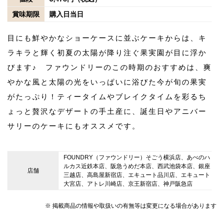
賞味期限
購入日当日
目にも鮮やかなショーケースに並ぶケーキからは、キ
ラキラと輝く初夏の太陽が降り注ぐ果実園が目に浮か
びます♪ ファウンドリーのこの時期のおすすめは、爽
やかな風と太陽の光をいっぱいに浴びた今が旬の果実
がたっぷり！ティータイムやブレイクタイムを彩るち
ょっと贅沢なデザートの手土産に、誕生日やアニバー
サリーのケーキにもオススメです。
FOUNDRY（ファウンドリー）そごう横浜店、あべのハ
ルカス近鉄本店、阪急うめだ本店、西武池袋本店、銀座
店舗
三越店、高島屋新宿店、エキュート品川店、エキュート
大宮店、アトレ川崎店、京王新宿店、神戸阪急店
※ 掲載商品の情報や取扱いの有無等は変更になる場合があります