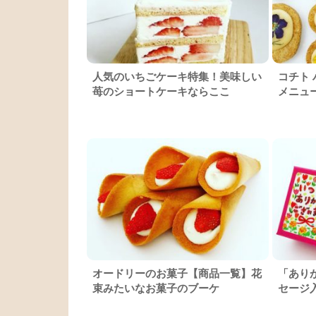
人気のいちごケーキ特集！美味しい
コチト
苺のショートケーキならここ
メニュ
オードリーのお菓子【商品一覧】花
「あり
束みたいなお菓子のブーケ
セージ