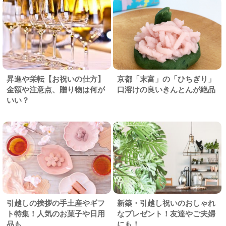
昇進や栄転【お祝いの仕方】
京都「末富」の「ひちぎり」
金額や注意点、贈り物は何が
口溶けの良いきんとんが絶品
いい？
引越しの挨拶の手土産やギフ
新築・引越し祝いのおしゃれ
ト特集！人気のお菓子や日用
なプレゼント！友達やご夫婦
品も
にも！