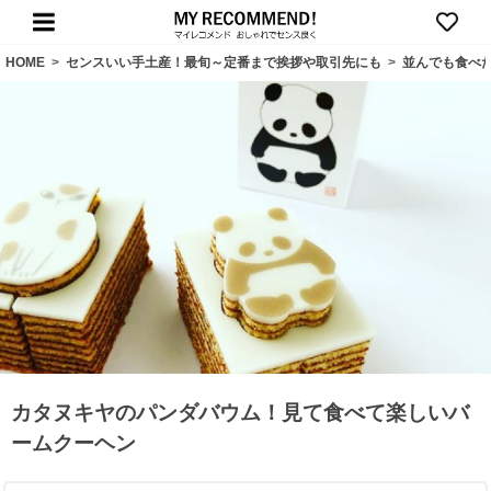
HOME
>
センスいい手土産！最旬～定番まで挨拶や取引先にも
>
並んでも食べ
カタヌキヤのパンダバウム！見て食べて楽しいバ
ームクーヘン