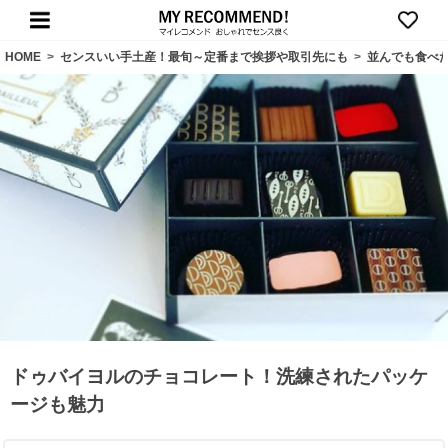
HOME
>
センスいい手土産！最旬～定番まで挨拶や取引先にも
>
並んでも食べ
ドゥバイヨルのチョコレート！洗練されたパッケ
ージも魅力