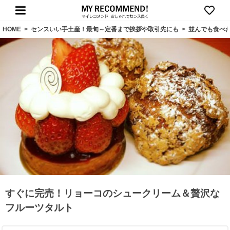
HOME
>
センスいい手土産！最旬～定番まで挨拶や取引先にも
>
並んでも食べ
すぐに完売！リョーコのシュークリーム＆贅沢な
フルーツタルト