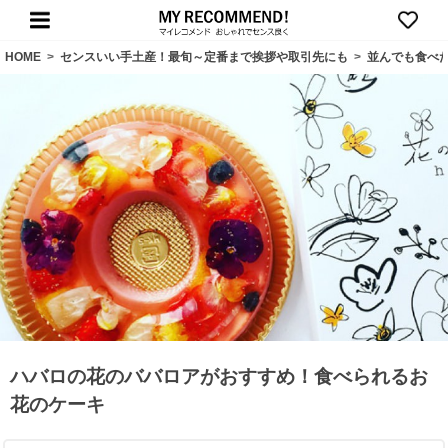
HOME
>
センスいい手土産！最旬～定番まで挨拶や取引先にも
>
並んでも食べ
ハバロの花のババロアがおすすめ！食べられるお
花のケーキ