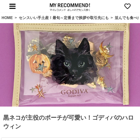
HOME
>
センスいい手土産！最旬～定番まで挨拶や取引先にも
>
並んでも食べ
黒ネコが主役のポーチが可愛い！ゴディバのハロ
ウィン